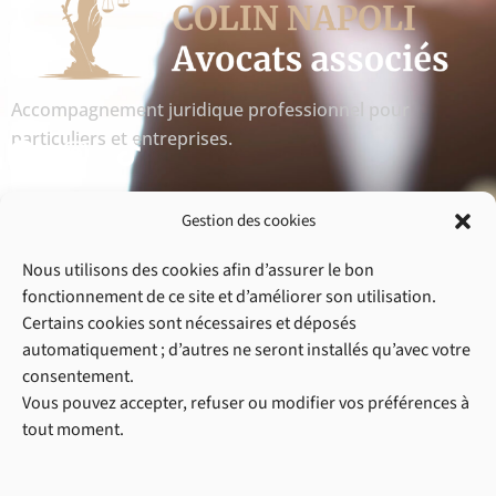
Accompagnement juridique professionnel pour
F
I
particuliers et entreprises.
a
n
c
s
Navigation
e
t
Gestion des cookies
b
a
• Accueil
• A propos
Nous utilisons des cookies afin d’assurer le bon
o
g
• Blog
• Articles de presse
fonctionnement de ce site et d’améliorer son utilisation.
o
r
• Contact
Certains cookies sont nécessaires et déposés
k
a
automatiquement ; d’autres ne seront installés qu’avec votre
m
Domaines de pratique
consentement.
Vous pouvez accepter, refuser ou modifier vos préférences à
• Droit pénal
• Droit civil
tout moment.
• Droit commercial
• Droit de la circulation routière
• Droit de la construction