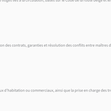
 litiges liés à la circulation, basés sur le Code de la route belge et
des contrats, garanties et résolution des conflits entre maîtres d’
baux d’habitation ou commerciaux, ainsi que la prise en charge des tr