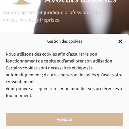
Accompagnement juridique professionnel pour
F
I
particuliers et entreprises.
a
n
c
s
Navigation
e
t
Gestion des cookies
b
a
• Accueil
• A propos
Nous utilisons des cookies afin d’assurer le bon
o
g
• Blog
• Articles de presse
fonctionnement de ce site et d’améliorer son utilisation.
o
r
• Contact
Certains cookies sont nécessaires et déposés
k
a
automatiquement ; d’autres ne seront installés qu’avec votre
m
Domaines de pratique
consentement.
Vous pouvez accepter, refuser ou modifier vos préférences à
• Droit pénal
• Droit civil
tout moment.
• Droit commercial
• Droit de la circulation routière
• Droit de la construction
Accepter
Liens utiles